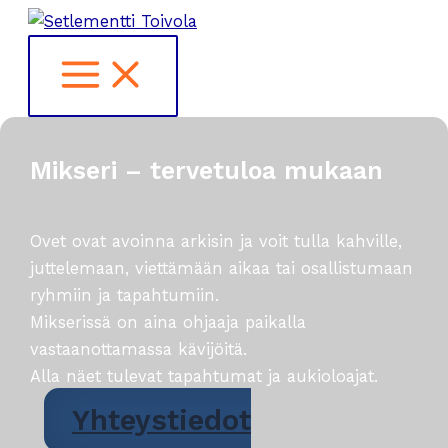
Siirry
sisältöön
Mikseri – tervetuloa mukaan
Ovet ovat avoinna arkisin ja voit tulla kahville,
juttelemaan, viettämään aikaa tai osallistumaan
ryhmiin ja tapahtumiin.
Mikserissä on aina ohjaaja paikalla
vastaanottamassa kävijöitä.
Alla näet tulevat tapahtumat ja aukioloajat.
Yhteystiedot