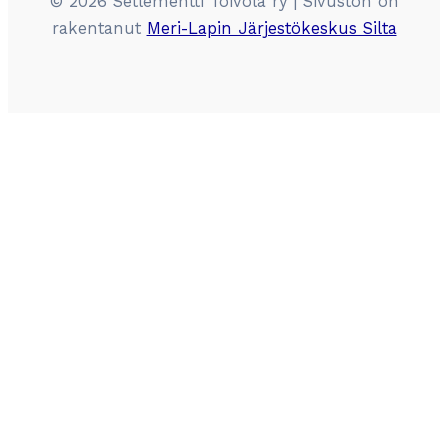
© 2026 Setlementti Toivola ry | Sivuston on
rakentanut
Meri-Lapin Järjestökeskus Silta