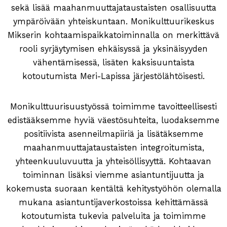
sekä lisää maahanmuuttajataustaisten osallisuutta
ympäröivään yhteiskuntaan. Monikulttuurikeskus
Mikserin kohtaamispaikkatoiminnalla on merkittävä
rooli syrjäytymisen ehkäisyssä ja yksinäisyyden
vähentämisessä, lisäten kaksisuuntaista
kotoutumista Meri-Lapissa järjestölähtöisesti.
Monikulttuurisuustyössä toimimme tavoitteellisesti
edistääksemme hyviä väestösuhteita, luodaksemme
positiivista asenneilmapiiriä ja lisätäksemme
maahanmuuttajataustaisten integroitumista,
yhteenkuuluvuutta ja yhteisöllisyyttä. Kohtaavan
toiminnan lisäksi viemme asiantuntijuutta ja
kokemusta suoraan kentältä kehitystyöhön olemalla
mukana asiantuntijaverkostoissa kehittämässä
kotoutumista tukevia palveluita ja toimimme