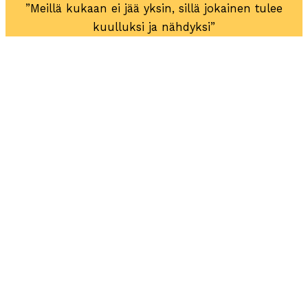
”Meillä kukaan ei jää yksin, sillä jokainen tulee
kuulluksi ja nähdyksi”